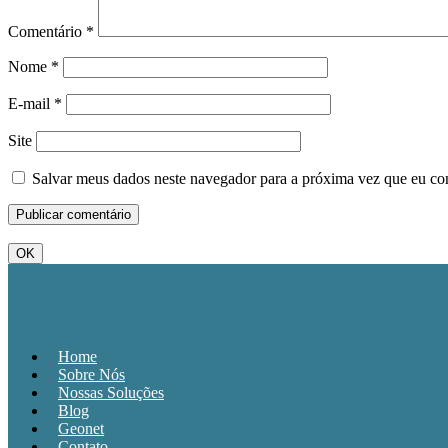
Comentário
*
Nome
*
E-mail
*
Site
Salvar meus dados neste navegador para a próxima vez que eu co
OK
Home
Sobre Nós
Nossas Soluções
Blog
Geonet
Contato