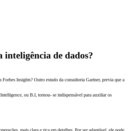
 inteligência de dados?
Forbes Insights? Outro estudo da consultoria Gartner, previa que a
elligence, ou B.I, tornou- se indispensável para auxiliar os
perações, mais clara e rica em detalhes. Por ser adaptável, ele pode