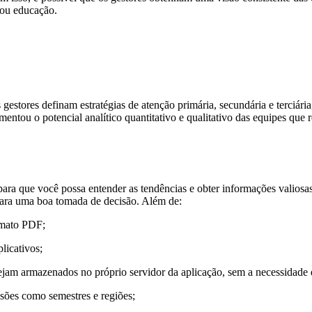
 ou educação.
 gestores definam estratégias de atenção primária, secundária e terciár
aumentou o potencial analítico quantitativo e qualitativo das equipes qu
para que você possa entender as tendências e obter informações valios
 para uma boa tomada de decisão. Além de:
ormato PDF;
licativos;
l sejam armazenados no próprio servidor da aplicação, sem a necessid
ensões como semestres e regiões;