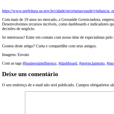
https://www.prefeitura.sp.gov.br/cidade/secretarias/saude/vigilanc
Com mais de 19 anos no mercado, a Geosaúde Gerenciadora, empresa e
Desenvolvemos recursos incríveis, como dashboards e indicadores que f
decisões de negócio.
Se interessou? Entre em contato com nosso time de especialistas pelo s
Gostou deste artigo? Curta e compartilhe com seus amigos.
Imagens: Envato
Com as tags
#businessintelligence
,
#dashboard
,
#gerenciamento
,
#mo
Deixe um comentário
O seu endereço de e-mail não será publicado.
Campos obrigatórios s