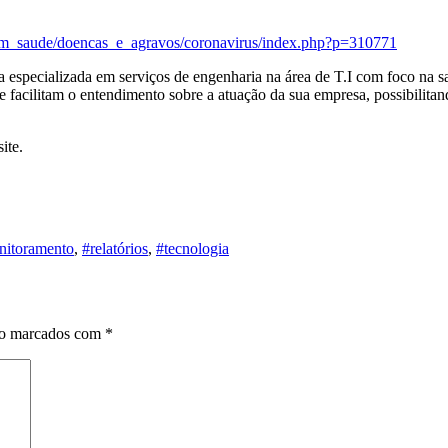
ia_em_saude/doencas_e_agravos/coronavirus/index.php?p=310771
specializada em serviços de engenharia na área de T.I com foco na sa
acilitam o entendimento sobre a atuação da sua empresa, possibilitando
ite.
nitoramento
,
#relatórios
,
#tecnologia
ão marcados com
*