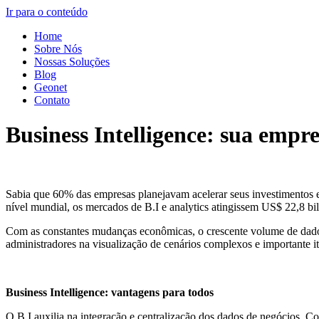
Ir para o conteúdo
Home
Sobre Nós
Nossas Soluções
Blog
Geonet
Contato
Business Intelligence: sua empr
Sabia que 60% das empresas planejavam acelerar seus investimentos e
nível mundial, os mercados de B.I e analytics atingissem US$ 22,8 bi
Com as constantes mudanças econômicas, o crescente volume de dados e
administradores na visualização de cenários complexos e importante it
Business Intelligence: vantagens para todos
O B.I auxilia na integração e centralização dos dados de negócios. Co