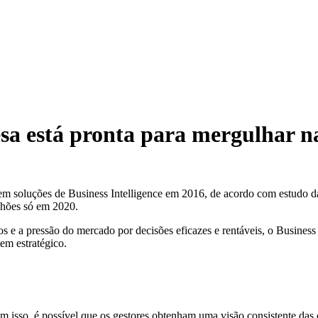
esa está pronta para mergulhar na
m soluções de Business Intelligence em 2016, de acordo com estudo da 
lhões só em 2020.
 a pressão do mercado por decisões eficazes e rentáveis, o Business Int
em estratégico.
m isso, é possível que os gestores obtenham uma visão consistente das o